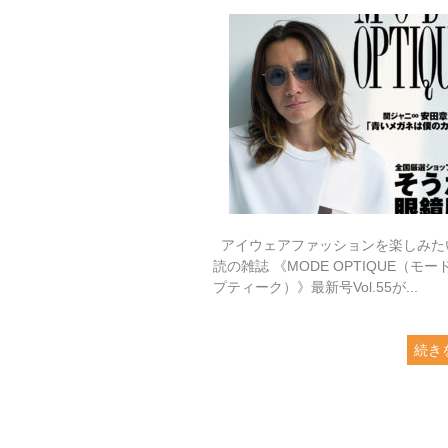
アイウェアファッションを楽しみた
読の雑誌 《MODE OPTIQUE（モー
プティーク）》最新号Vol.55が...
続き