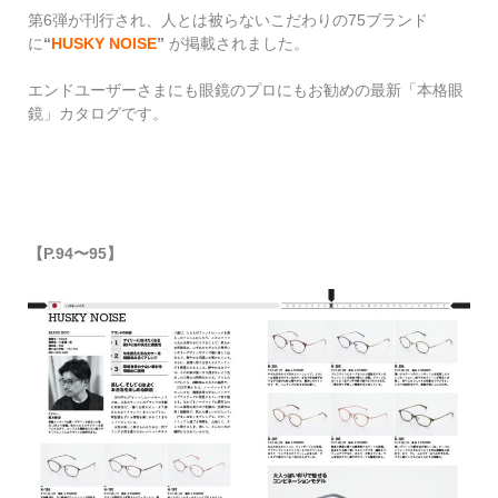
第6弾が刊行され、
人とは被らないこだわりの
75
ブランド
に
“
HUSKY NOISE
”
が
掲載されました。
エンドユーザーさまにも眼鏡のプロにもお勧めの最新「本格眼
鏡」カタログです。
【
P.94
〜95】