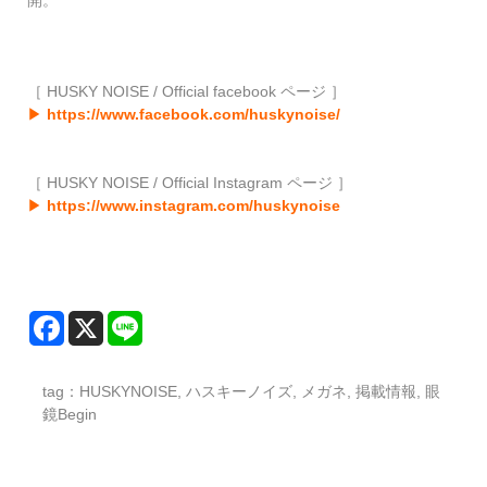
開。
［ HUSKY NOISE / Official facebook ページ ］
▶
https://www.facebook.com/huskynoise/
［ HUSKY NOISE / Official Instagram ページ ］
▶
https://www.instagram.com/huskynoise
tag：
HUSKYNOISE
,
ハスキーノイズ
,
メガネ
,
掲載情報
,
眼
鏡Begin