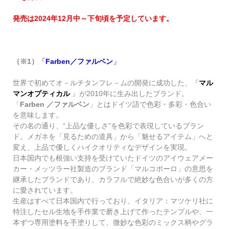
発売は2024年12月中～下旬頃を予定しています。
（※1）「
Farben
／ファルベン
」
世界で初めてオ－ルチタンフレ－ムの開発に成功した、『
マル
マンオプティカル
』が
2010
年に生み出したブランド。
「
Farben
／ファルベン
」とはドイツ語で色彩・多彩・色合い
を意味します。
その名の通り、
“
上品な優しさ
”
を色彩で表現しているブラン
ド。メガネを「見るための道具」から「魅せるアイテム」へと
変え、上品で優しくハイクオリティなデザインを実現。
日本国内でも根強い支持を受けていたドイツのアイウェアメー
カー・メッツラー社製造のブランド「マルコポーロ」の意思を
継承したブランドであり、カラフルで絶妙な色合いが多くの方
に愛されています。
生産はすべて日本国内で行っており、イタリア：マツケリ社に
特注したセル生地を手作業で磨き上げて作ったテンプルや、一
本ずつ専用塗料を手塗りして、微妙な色彩のミックス柄やグラ