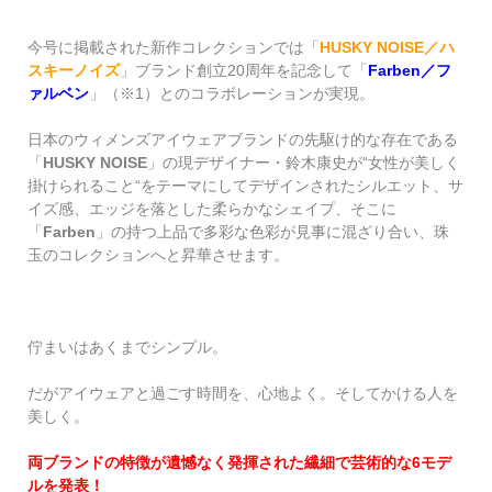
今号に掲載された新作コレクションでは「
HUSKY NOISE
／ハ
スキーノイズ
」ブランド創立
20
周年を記念して「
Farben
／フ
ァルベン
」（※1）とのコラボレーションが実現。
日本のウィメンズアイウェアブランドの先駆け的な存在である
「
HUSKY NOISE
」の現デザイナー・鈴木康史が
“
女性が美しく
掛けられること
“
をテーマにしてデザインされたシルエット、サ
イズ感、エッジを落とした柔らかなシェイプ、そこに
「
Farben
」の持つ上品で多彩な色彩が見事に混ざり合い、珠
玉のコレクションへと昇華させます。
佇まいはあくまでシンプル。
だがアイウェアと過ごす時間を、心地よく。そしてかける人を
美しく。
両ブランドの特徴が遺憾なく発揮された繊細で芸術的な
6
モデ
ルを発表！