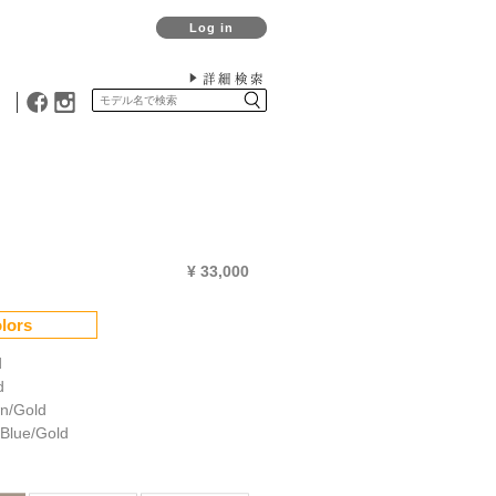
Log in
詳細検索
¥ 33,000
lors
d
d
wn/Gold
Blue/Gold