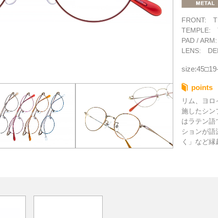
FRONT: T
TEMPLE: 
PAD / ARM
LENS: DE
size:45□19
points
リム、ヨロ
施したシン
はラテン語
ションが語
く」など縁
イン。フロ
ベーシック
た。