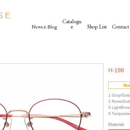
Catalogu
e
Shop List
Contact
News
Blog
&
H-198
4co
1 Gray/Gol
2 Rose/Gol
3 LightBro
4 Turquoise
Material: