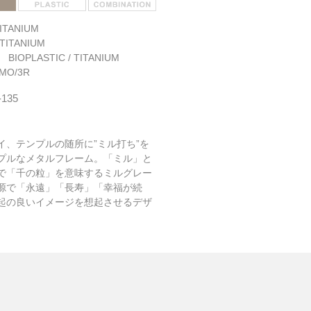
ITANIUM
TITANIUM
: BIOPLASTIC / TITANIUM
MO/3R
-135
イ、テンプルの随所に”ミル打ち”を
プルなメタルフレーム。「ミル」と
で「千の粒」を意味するミルグレー
源で「永遠」「長寿」「幸福が続
起の良いイメージを想起させるデザ
ントにはデイリーに取り入れやすい
なボストンシェイプを合わせまし