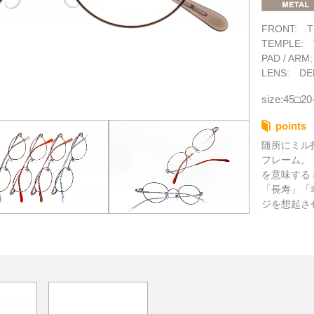
FRONT: T
TEMPLE: 
PAD / ARM
LENS: DE
size:45□20
points
随所にミル
フレーム。
を意味する
「長寿」「
ジを想起さ
ェイプは小
るサイズ感
宝をのせ、
立たせます