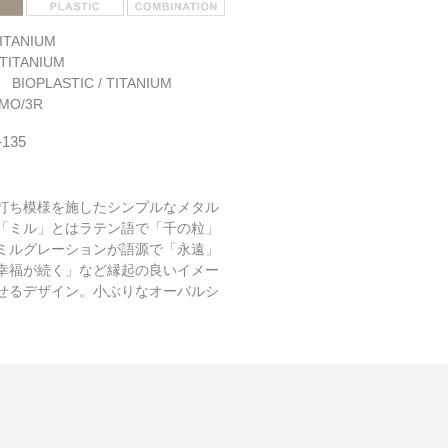
ITANIUM
TITANIUM
: BIOPLASTIC / TITANIUM
MO/3R
-135
打ち模様を施したシンプルなメタル
「ミル」とはラテン語で「千の粒」
ミルグレーションが語源で「永遠」
幸福が続く」など縁起の良いイメー
せるデザイン。小ぶりなオーバルシ
顔の方にもジャストサイズで楽しめ
です。リム正面には透明感のある七
透けて見えるミル打ちが上品さを際
。