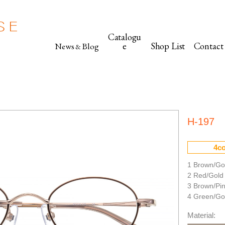
Catalogu
e
Shop List
Contact
News
Blog
&
H-197
4co
1 Brown/Go
2 Red/Gold
3 Brown/Pi
4 Green/Go
Material: