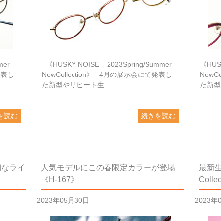
mer
《HUSKY NOISE – 2023Spring/Summer
《HUSK
発表し
NewCollection》 4月の展示会にて発表し
NewC
た新型やリピート生...
た新型
を読む
続きを読む
細なライ
人気モデルにこの春限定カラーが登場
最新生
《H-167》
Coll
2023年05月30日
2023年