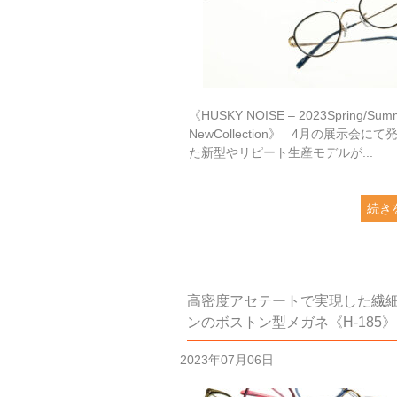
《HUSKY NOISE – 2023Spring/Sum
NewCollection》 4月の展示会にて
た新型やリピート生産モデルが...
続き
高密度アセテートで実現した繊
ンのボストン型メガネ《H-185》
2023年07月06日