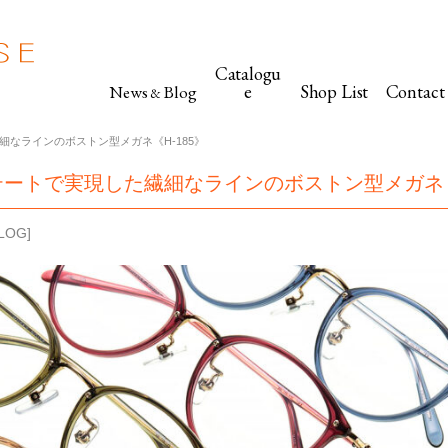
Catalogu
e
Shop List
Contact
News
Blog
&
なラインのボストン型メガネ《H-185》
ートで実現した繊細なラインのボストン型メガネ《H
LOG
]