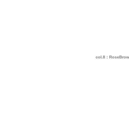
col.8：RoseBrow