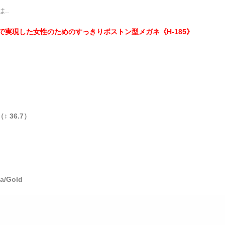
..
で実現した女性のためのすっきりボストン型メガネ《H-185》
（↕ 36.7）
a/Gold