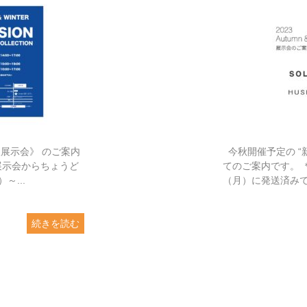
阪展示会》 のご案内
今秋開催予定の “
展示会からちょうど
てのご案内です。 
～...
（月）に発送済みです 
続きを読む