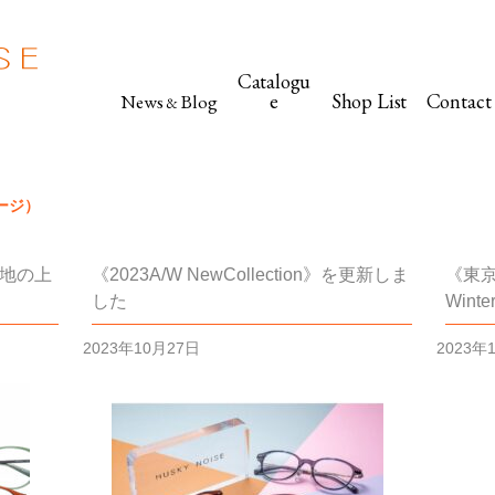
Catalogu
e
Shop List
Contact
News
Blog
&
）
ページ）
生地の上
《2023A/W NewCollection》を更新しま
《東京
した
Winte
2023年10月27日
2023年