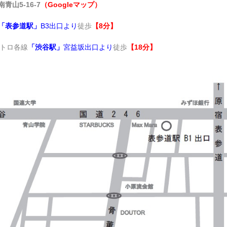
青山5-16-7
（Googleマップ）
「表参道駅」
B3出口より
徒歩
【8分】
メトロ各線
「渋谷駅」
宮益坂出口より
徒歩
【18分】