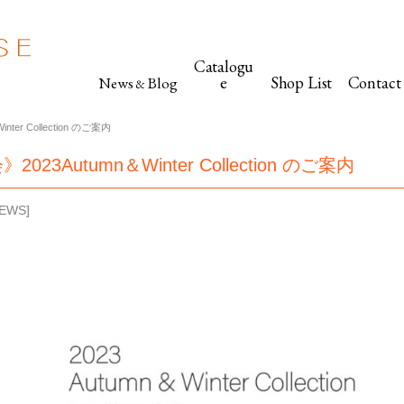
Catalogu
e
Shop List
Contact
News
Blog
&
er Collection のご案内
23Autumn＆Winter Collection のご案内
EWS
]