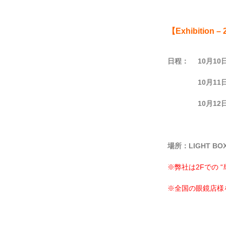
【Exhibition –
日程：
10月10
10
月11
10
月12
場所：LIGHT BOX
※弊社は2Fでの 
※全国の眼鏡店様