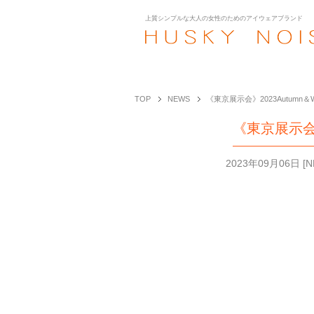
上質シンプルな大人の女性のための
アイウェアブランド
TOP
NEWS
《東京展示会》2023Autumn＆Wint
《東京展示会》20
2023年09月06日
[
N