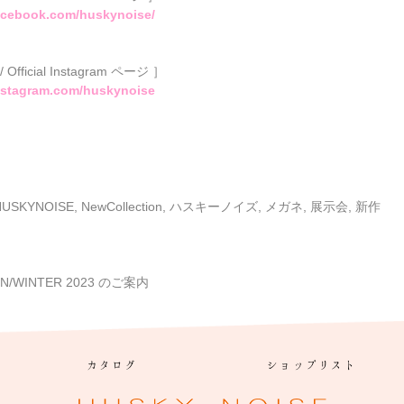
acebook.com/huskynoise/
 Official Instagram ページ ］
nstagram.com/huskynoise
HUSKYNOISE
,
NewCollection
,
ハスキーノイズ
,
メガネ
,
展示会
,
新作
/WINTER 2023 のご案内
カタログ
ショップリスト