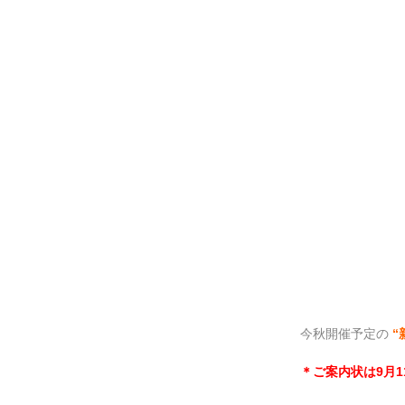
今秋開催予定の
“
＊ご案内状は9月