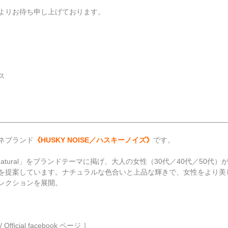
よりお待ち申し上げております。
ス
________________________________________________________
ネブランド
《HUSKY NOISE／ハスキーノイズ》
です。
. Be Natural」をブランドテーマに掲げ、大人の女性（30代／40代／50
を提案しています。ナチュラルな色合いと上品な輝きで、女性をより美
レクションを展開。
 Official facebook ページ ］