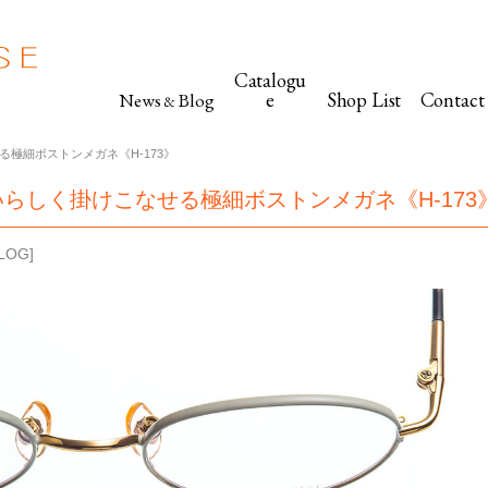
Catalogu
e
Shop List
Contact
News
Blog
&
極細ボストンメガネ《H-173》
らしく掛けこなせる極細ボストンメガネ《H-173
LOG
]