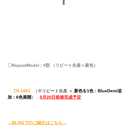
〇RepeatModel : 4型 （リピート生産＋新色）
・
【
H-168
】
（※リピート生産 ＋
新色を1色：BlueDemi追
加：6色展開
）
…
5月20日前後完成予定
→BLOGでのご紹介はこちら←