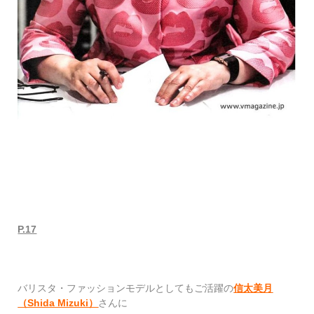
P.17
バリスタ・ファッションモデルとしてもご活躍の
信太美月
（Shida Mizuki）
さんに