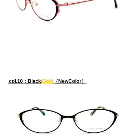
col.10：Black
/
Gold
（NewColor）