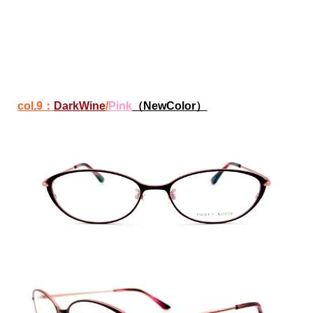
col.9：
DarkWin
e
/
Pink
（NewColor）