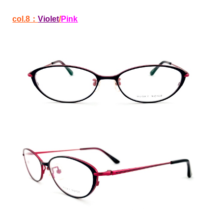
col.8：
Violet
/
Pink