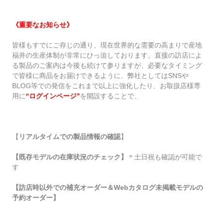
《重要なお知らせ》
皆様もすでにご存じの通り、現在世界的な需要の高まりで産地
福井の生産体制が非常にひっ迫しております。直接の訪店によ
る製品のご案内は今後も続けて参りますが、必要なタイミング
で皆様に商品をお届けできるように、弊社としてはSNSや
BLOG等での発信をこれまで以上に強化したり、お取扱店様専
用に
“
ログインページ
”
を開設することで、
【
リアルタイムでの製品情報の確認
】
【既存モデルの
在庫状況のチェック
】
＊土日祝も確認が可能で
す
【訪店時以外での補充オーダー＆
Webカタログ未掲載モデルの
予約オーダー
】