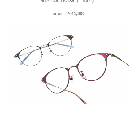
size：49□19-135（ ↕ 40.0）
price：￥41,800