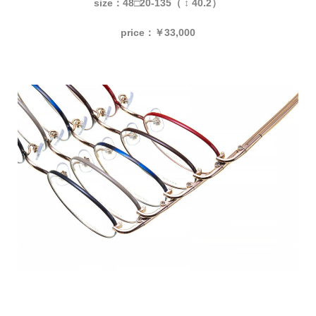
size：48□20-135（ ↕ 40.2）
price：￥33,000