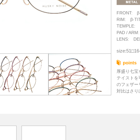
FRONT: β-
RIM: β-TI
TEMPLE: 
PAD / ARM
LENS: DE
size:51□16
points
厚盛り七宝
テイストを
のフェザー
対比はさり
す。テンプ
ストマーモ
け心地に仕
大人の女性
ち着きある
ただけます
ーアル再生