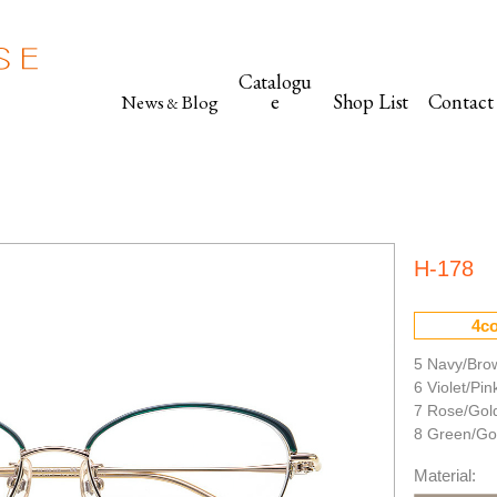
Catalogu
e
Shop List
Contact
News
Blog
&
H-178
4co
5 Navy/Bro
6 Violet/Pin
7 Rose/Gol
8 Green/Go
Material: