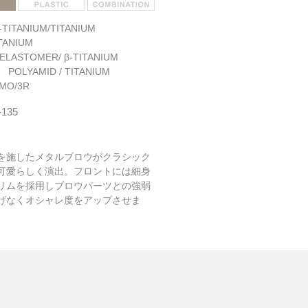
TITANIUM/TITANIUM
TANIUM
ELASTOMER/ β-TITANIUM
: POLYAMID / TITANIUM
MO/3R
-135
を施したメタルブロウがクラシック
可愛らしく演出。フロントには細身
リムを採用しブロウパーツとの強弱
げなくオシャレ度をアップさせま
ルには極細の βチタンを採用。エラ
ダンとの組み合わせにより優しいか
上げました。
にも掛けやすいレンズシェイプに落
カラーを纏うことで上品に掛けてい
。今回は4色すべて新色でのリニュ
産。