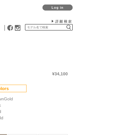
Log in
詳細検索
¥34,100
lors
wnGold
k
d
ld