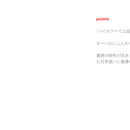
points
“バイカラーで上
オーバルにふんわ
素材の特性が活きる
た日常使いに最適