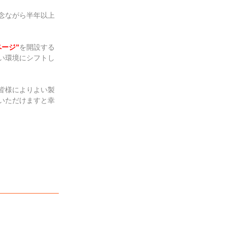
念ながら半年以上
ページ
”
を開設する
い環境にシフトし
皆様によりよい製
いただけますと幸