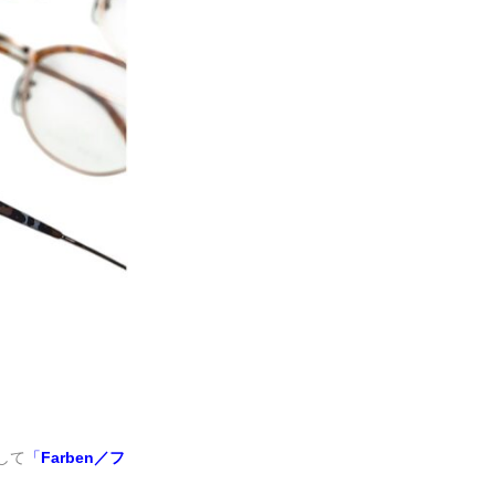
して
「
Farben
／フ