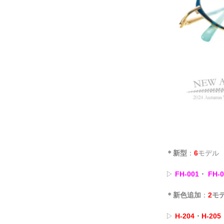
＊新型
：
6
モデル
▷
FH-001
・
FH-0
＊新色追加
：
2
モ
▷
H-204
・
H-205