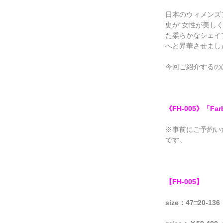
日本のウィメンズ
史が
“
女性が美し
た柔らかなシェイ
へと昇華させまし
今回ご紹介するのは
《FH-005》「F
※事前にご予約い
です。
【FH-005
】
size：47□20-136