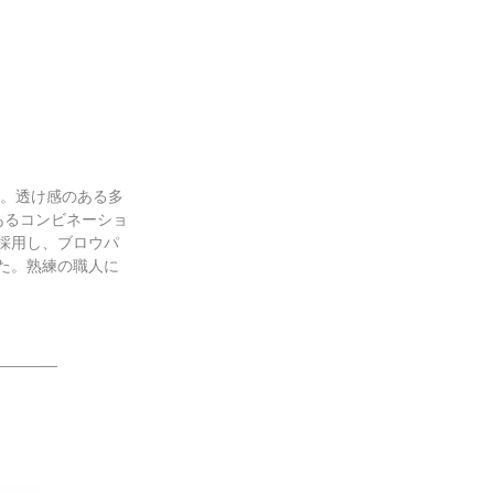
ル。透け感のある多
あるコンビネーショ
を採用し、ブロウパ
た。熟練の職人に
_______