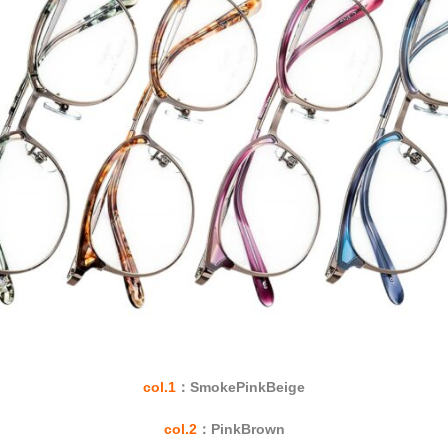
col.1
：SmokePinkBeige
col.2
：PinkBrown