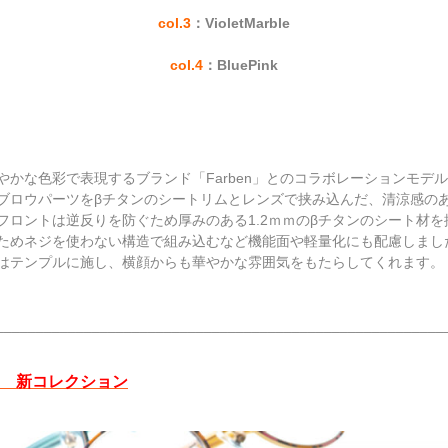
col.3
：VioletMarble
col.4
：BluePink
やかな色彩で表現するブランド「Farben」とのコラボレーションモデ
ブロウパーツをβチタンのシートリムとレンズで挟み込んだ、清涼感の
フロントは逆反りを防ぐため厚みのある1.2ｍｍのβチタンのシート材
ためネジを使わない構造で組み込むなど機能面や軽量化にも配慮しまし
はテンプルに施し、横顔からも華やかな雰囲気をもたらしてくれます。
________________________________________________________
売 新コレクション