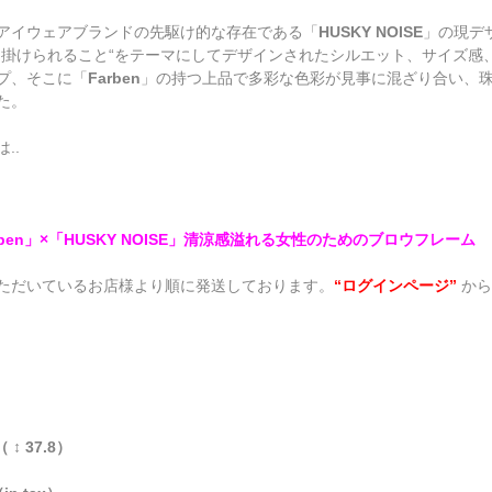
アイウェアブランドの先駆け的な存在である「
HUSKY NOISE
」の現デ
く掛けられること
“
をテーマにしてデザインされたシルエット、サイズ感
プ、そこに「
Farben
」の持つ上品で多彩な色彩が見事に混ざり合い、
た。
..
arben」×「HUSKY NOISE」清涼感溢れる女性のためのブロウフレーム
ただいているお店様より順に発送しております。
“ログインページ”
から
（ ↕ 37.8）