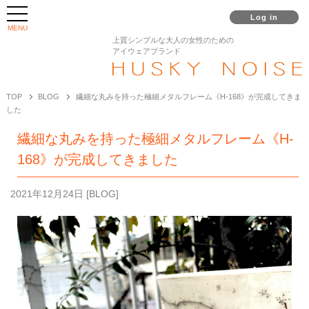
Log in
MENU
上質シンプルな大人の女性のための
アイウェアブランド
TOP
BLOG
繊細な丸みを持った極細メタルフレーム《H-168》が完成してきま
した
繊細な丸みを持った極細メタルフレーム《H-
168》が完成してきました
2021年12月24日
[
BLOG
]