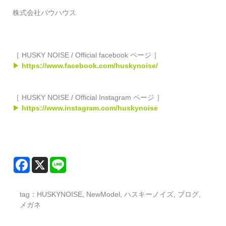
株式会社バウハウス
［ HUSKY NOISE / Official facebook ページ ］
▶
https://www.facebook.com/huskynoise/
［ HUSKY NOISE / Official Instagram ページ ］
▶
https://www.instagram.com/huskynoise
tag：
HUSKYNOISE
,
NewModel
,
ハスキーノイズ
,
ブログ
,
メガネ