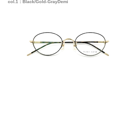
col.1：Black/Gold-GrayDemi