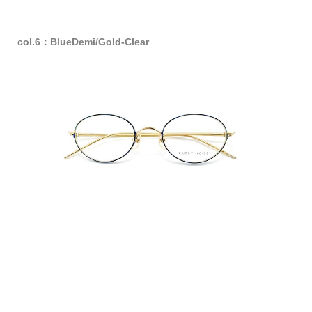
col.6：BlueDemi/Gold-Clear