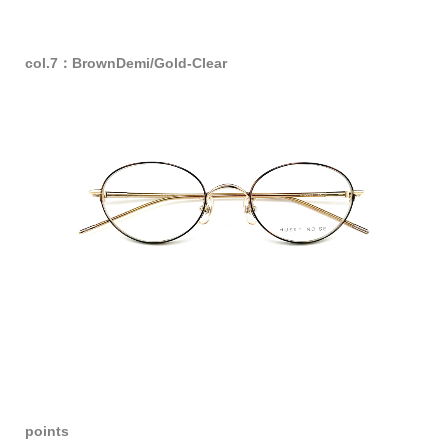
col.7：BrownDemi/Gold-Clear
points