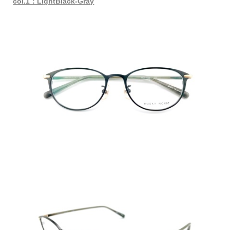
col.1：LightBlack-Gray