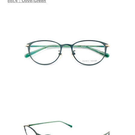
col.4：Olive-Green