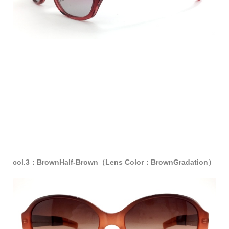
col.3：BrownHalf-Brown（Lens Color：BrownGradation）