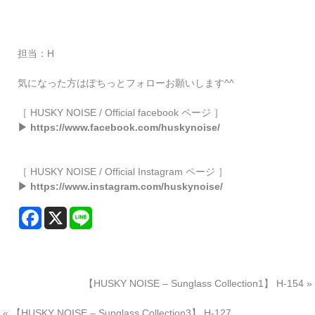
担当：H
気になった方はぽちっとフォローお願いします^^
［ HUSKY NOISE / Official facebook ページ ］
▶ https://www.facebook.com/huskynoise/
［ HUSKY NOISE / Official Instagram ページ ］
▶ https://www.instagram.com/huskynoise/
【HUSKY NOISE – Sunglass Collection1】 H-154
»
«
【HUSKY NOISE – Sunglass Collection3】 H-127