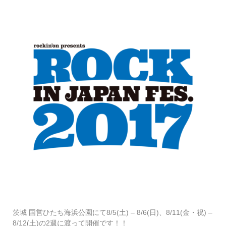
茨城 国営ひたち海浜公園にて8/5(土) – 8/6(日)、8/11(金・祝) –
8/12(土)の2週に渡って開催です！！