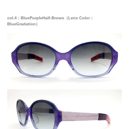
col.4：BluePurpleHalf-Brown（Lens Color：
BlueGradation）