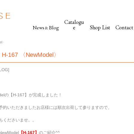
Catalogu
e
Shop List
Contact
News
Blog
&
el〉
 H-167 〈NewModel〉
LOG
]
odelの【H-167】が完成しました！
予約いただきましたお店様には順次出荷して参りますので、
ちくださいませ。。
wModel
【H-167】
のご紹介^^