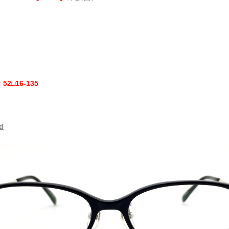
52□16-135
d