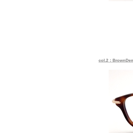
col.2：BrownDem