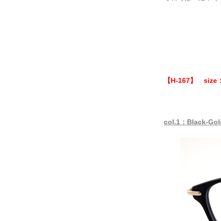
【H-167】 size：
col.1：Black-Gol