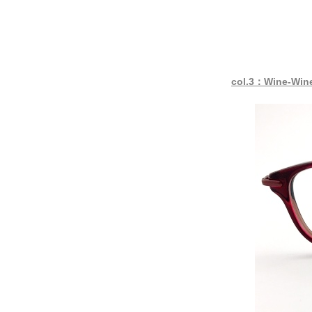
col.3：Wine-Win