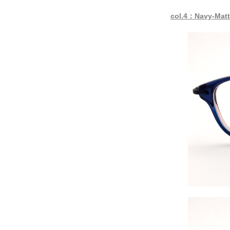
col.4：Navy-Mat