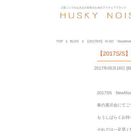
上質シンプルな大人の女性のための
アイウェアブランド
TOP
BLOG
【2017S/S】 H-167 〈NewMod
【2017S/S】
2017年05月18日
[
B
2017SS NewM
春の展示会にてご
もうしばらくお待
それでは一足早くNe