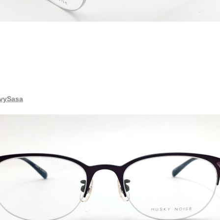
avySasa