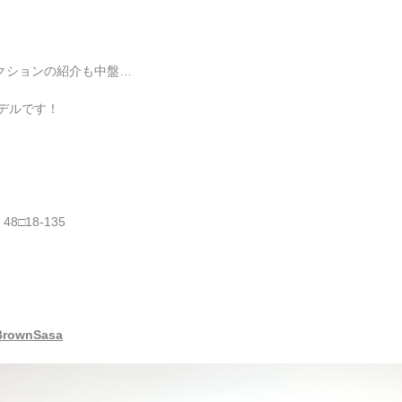
レクションの紹介も中盤…
デルです！
48□18-135
BrownSasa