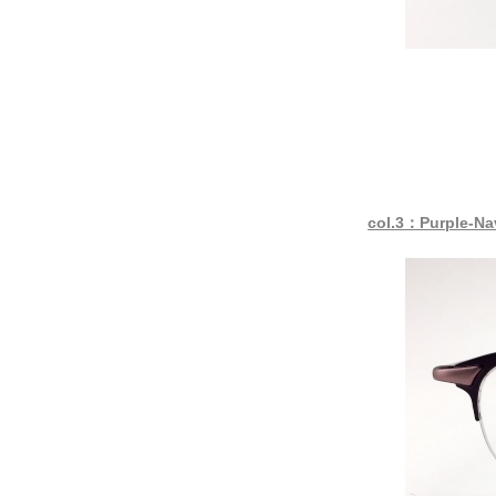
col.3：Purple-N