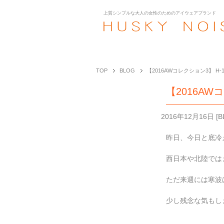
上質シンプルな大人の女性のための
アイウェアブランド
TOP
BLOG
【2016AWコレクション3】 H-1
【2016AW
2016年12月16日
[
B
昨日、今日と底冷
西日本や北陸では
ただ来週には寒波
少し残念な気もしま