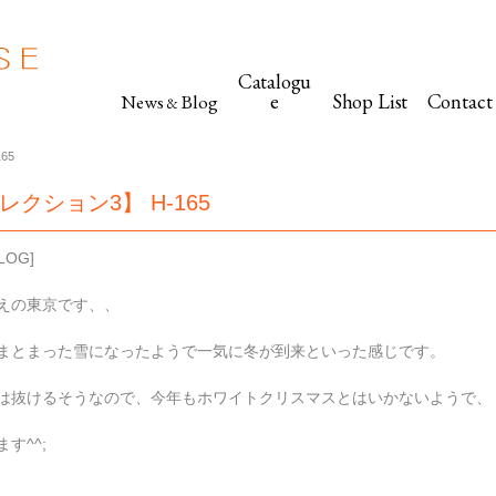
Catalogu
e
Shop List
Contact
News
Blog
&
65
コレクション3】 H-165
LOG
]
えの東京です、、
まとまった雪になったようで一気に冬が到来といった感じです。
は抜けるそうなので、今年もホワイトクリスマスとはいかないようで、
す^^;