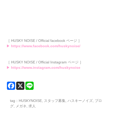
［ HUSKY NOISE / Official facebook ページ ］
▶
https://www.facebook.com/huskynoise/
［ HUSKY NOISE / Official Instagram ページ ］
▶
https://www.instagram.com/huskynoise
tag：
HUSKYNOISE
,
スタッフ募集
,
ハスキーノイズ
,
ブロ
グ
,
メガネ
,
求人