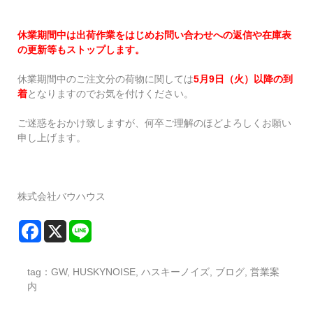
休業期間中は出荷作業をはじめお問い合わせへの返信や在庫表
の更新等もストップします。
休業期間中のご注文分の荷物に関しては
5
月
9
日（火）以降の到
着
となりますのでお気を付けください。
ご迷惑をおかけ致しますが、何卒ご理解のほどよろしくお願い
申し上げます。
株式会社バウハウス
tag：
GW
,
HUSKYNOISE
,
ハスキーノイズ
,
ブログ
,
営業案
内