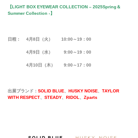
【LIGHT BOX EYEWEAR COLLECTION – 2025Spring＆
Summer Collection -】
日程：
4月8日（火） 10:00～19：00
4
月9日（水） 9:00～19：00
4
月10日（木） 9:00～17：00
出展ブランド：
SOLID BLUE
、
HUSKY NOISE
、
TAYLOR
WITH RESPECT
、
STEADY
、
RIDOL
、
Zparts