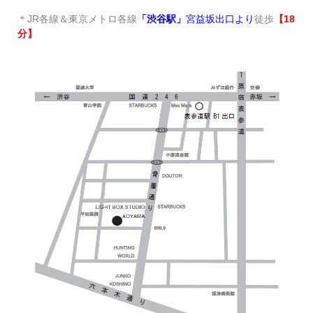
＊JR各線＆東京メトロ各線
「渋谷駅」
宮益坂出口より
徒歩
【18
分】