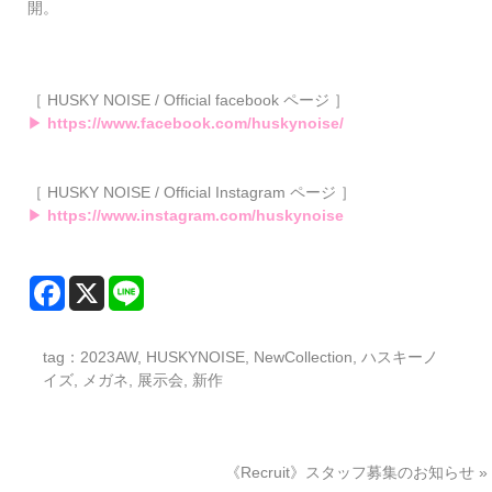
開。
［ HUSKY NOISE / Official facebook ページ ］
▶
https://www.facebook.com/huskynoise/
［ HUSKY NOISE / Official Instagram ページ ］
▶
https://www.instagram.com/huskynoise
tag：
2023AW
,
HUSKYNOISE
,
NewCollection
,
ハスキーノ
イズ
,
メガネ
,
展示会
,
新作
《Recruit》スタッフ募集のお知らせ
»