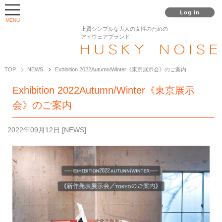
Log in
MENU
上質シンプルな大人の女性のための
アイウェアブランド
TOP
NEWS
Exhibition 2022Autumn/Winter《東京展示会》のご案内
Exhibition 2022Autumn/Winter《東京展示
会》のご案内
2022年09月12日
[
NEWS
]