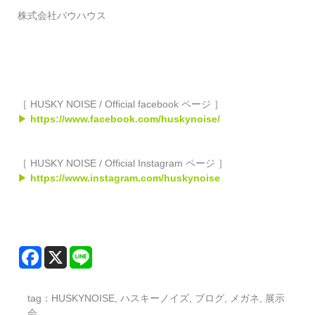
株式会社バウハウス
［ HUSKY NOISE / Official facebook ページ ］
▶
https://www.facebook.com/huskynoise/
［ HUSKY NOISE / Official Instagram ページ ］
▶
https://www.instagram.com/huskynoise
tag：
HUSKYNOISE
,
ハスキーノイズ
,
ブログ
,
メガネ
,
展示
会