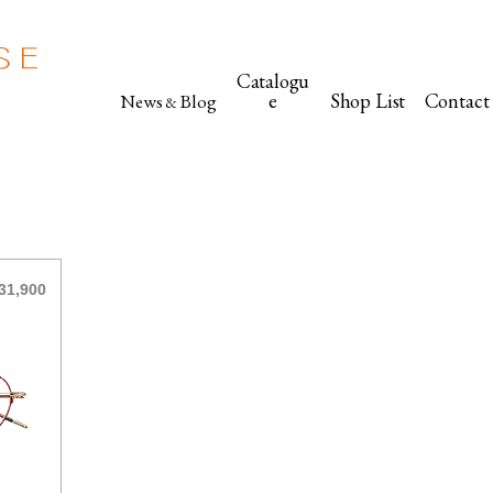
Catalogu
e
Shop List
Contact
News
Blog
&
31,900